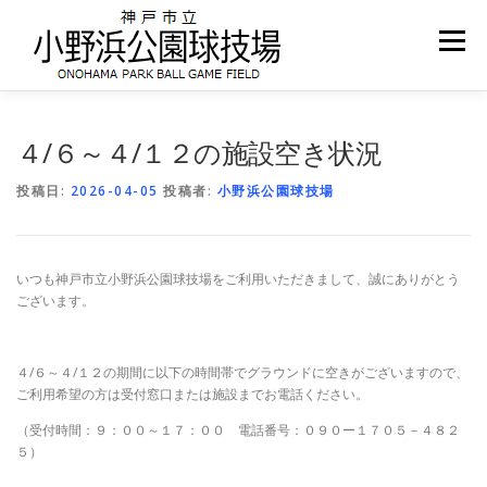
コ
ン
メニュー
テ
ン
ツ
へ
ホーム
お知らせ
施設案内
ご予約について
ス
４/６～４/１２の施設空き状況
キ
ッ
投稿日:
2026-04-05
投稿者:
小野浜公園球技場
プ
アクセス
いつも神戸市立小野浜公園球技場をご利用いただきまして、誠にありがとう
ございます。
４/６～４/１２の期間に以下の時間帯でグラウンドに空きがございますので、
ご利用希望の方は受付窓口または施設までお電話ください。
（受付時間：９：００～１７：００ 電話番号：０９０ー１７０５－４８２
５）