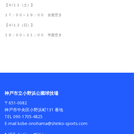
【４/１１（土）】
１７：００～１９：００ 全面空き
【４/１２（日）】
１９：００～２１：００ 半面空き
神戸市立小野浜公園球技場
〒651-0082
神戸市中央区小野浜町131 番地
TEL 090-1705-4825
E-mail kobe-onohama@shinko-sports.com