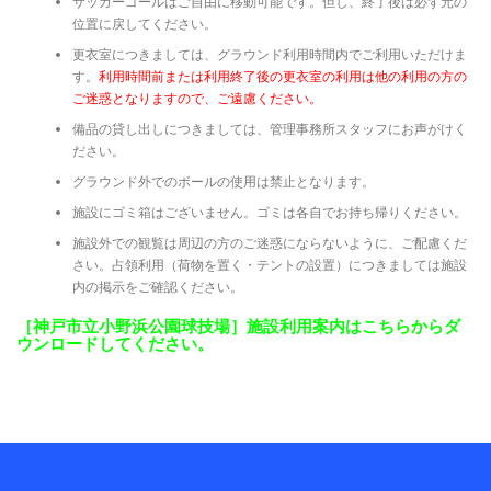
サッカーゴールはご自由に移動可能です。但し、終了後は必ず元の
位置に戻してください。
更衣室につきましては、グラウンド利用時間内でご利用いただけま
す。
利用時間前または利用終了後の更衣室の利用は他の利用の方の
ご迷惑となりますので、ご遠慮ください。
備品の貸し出しにつきましては、管理事務所スタッフにお声がけく
ださい。
グラウンド外でのボールの使用は禁止となります。
施設にゴミ箱はございません。ゴミは各自でお持ち帰りください。
施設外での観覧は周辺の方のご迷惑にならないように、ご配慮くだ
さい。占領利用（荷物を置く・テントの設置）につきましては施設
内の掲示をご確認ください。
［神戸市立小野浜公園球技場］施設利用案内はこちらからダ
ウンロードしてください。