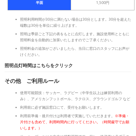
半面
1,500円
照明利用時間が30分に満たない場合は30分とします。30分を超えた
端数は30分を単位に繰り上げます。
照明は季節ごと下記の表をもとに点灯します。施設使用料とともに
照明料金を自動的に加算いたしますのでご了承ください。
照明料金の追加がございましたら、当日に窓口のスタッフにお声が
けください。
照明点灯時間はこちらをクリック
その他 ご利用ルール
使用可能競技：サッカー、ラグビー（中学生以上は練習利⽤の
み）、アメリカンフットボール、ラクロス、グラウンドゴルフ など
利用前に必ず施設窓口にて、受付をお願いします。
利用前準備・後片付けは利用者で実施していただきます。
※準備・
片付けも含めて、利用時間内に行ってください。（時間厳守でお願
いします。）