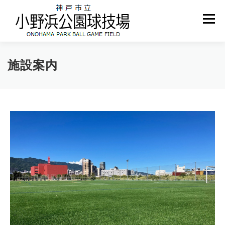
コ
ン
メニュー
テ
ン
ツ
へ
ホーム
お知らせ
施設案内
ご予約について
施設案内
ス
キ
ッ
プ
アクセス