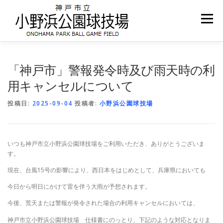
コ
ン
メニュー
テ
ン
ツ
へ
ホーム
お知らせ
施設案内
ご予約について
ス
「神戸市」警報発令時及び雨天時の利
キ
用キャンセルについて
ッ
プ
アクセス
投稿日:
2025-09-04
投稿者:
小野浜公園球技場
いつも神戸市立小野浜公園球技場をご利用いただき、ありがとうございま
す。
現在、台風15号の影響により、西日本をはじめとして、兵庫県においても
今日から明日にかけて雷を伴う大雨が予想されます。
今後、荒天または警報が発令された場合の利用キャンセルにおいては、
神戸市立小野浜公園球技場 仕様書にのっとり、下記のような対応となりま