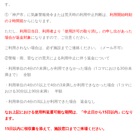
す。
①「神戸市」に気象警報発令または荒天時の利用中止判断は、
利用開始時刻
の２時間前
からになります。
ただし、
利用日当日、利用者より「使用許可の取り消し」の申し出があった
場合が返金対象
になりますので、ご注意ください。
ご利用されない場合は、必ず施設までご連絡ください。（メール不可）
②警報・雨、雷などの荒天による利用中止に伴う返金について
・利用単位の4分の1未満しか利用できなかった場合（1コマにおける30分未
満まで） 全額
・利用単位の4分の1以上で4分の3未満しか利用できなかった場合（1コマに
おける30分以上90分未満） 半額
・利用単位の4分の3以上が利用できた場合 返金なし
なお上記における使用料返還可能な期間は、「中止日から15日以内」になり
ます。
15日以内に領収書を添えて、施設窓口までご来場ください。